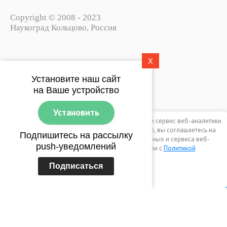
Copyright © 2008 - 2023
Наукоград Кольцово, Россия
X
Политика конфиденциальности
Установите наш сайт
Пользовательское соглашение
на Ваше устройство
Установить
Этот сайт использует файлы cookie, метаданные и сервис веб-аналитики
Яндекс.Метрика. Продолжая просматривать его, вы соглашаетесь на
Подпишитесь на рассылку
использование нами файлов cookie, метаданных и сервиса веб-
push-уведомлений
аналитики Яндекс.Метрика в соответствии с
Политикой
конфиденциальности
.
Мегагрупп.ру
Подписаться
0
Продолжить
Главная
Каталог
Корзина
Профиль
Еще