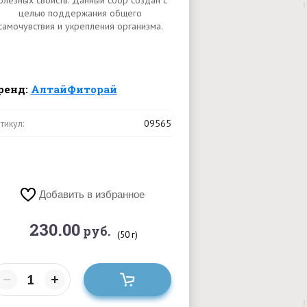
олезных свойств. Данный сбор создан с
целью поддержания общего
самочувствия и укрепления организма.
ренд:
АлтайФиторай
тикул:
09565
Добавить в избранное
230.00
руб.
(50 г)