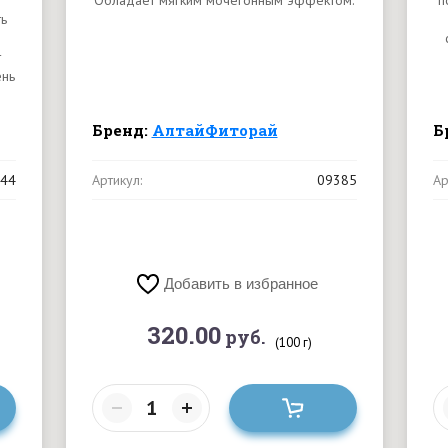
Обладает мягким мочегонным эффектом.
п
ть
т
ень
Бренд:
АлтайФиторай
Б
44
Артикул:
09385
Ар
Добавить в избранное
320.00
руб.
(100 г)