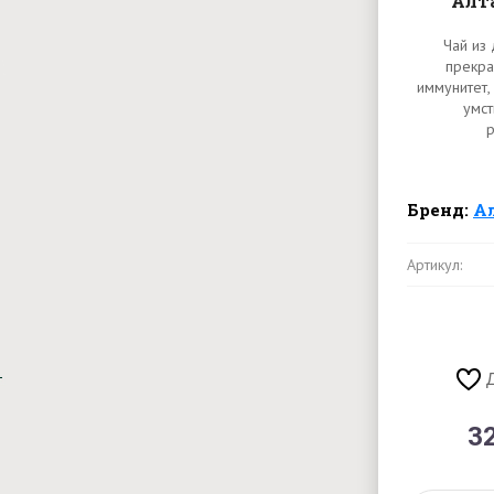
Алта
Чай из
прекра
иммунитет,
умс
р
Бренд:
А
Артикул:
3