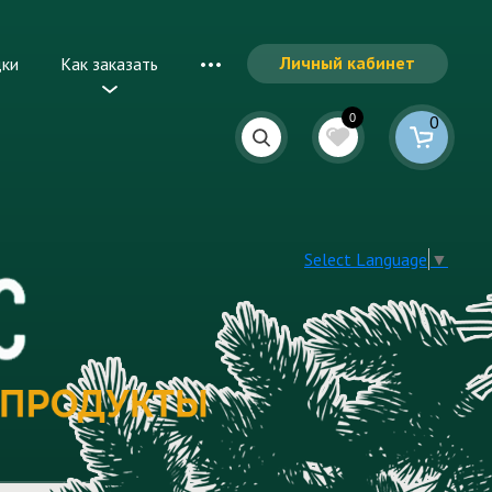
Личный кабинет
дки
Как заказать
0
0
Select Language
▼