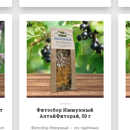
т
Фитосбор Иммунный
АлтайФиторай, 50 г
ет
Фитосбор Иммунный — это тщательно