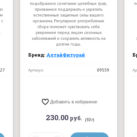
подобранное сочетание целебных трав,
п
из
призванное поддержать и укрепить
ом
естественные защитные силы вашего
 с
организма. Регулярное употребление
сбора поможет чувствовать себя
.
увереннее перед лицом сезонных
заболеваний и сохранить активность на
долгие годы.
Бренд:
АлтайФиторай
Б
27
Артикул:
09559
Ар
Добавить в избранное
230.00
руб.
(50 г)