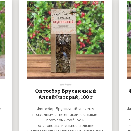
Фитосбор Брусничный
АлтайФиторай, 100 г
ю
Фитосбор Брусничный является
Ф
природным антисептиком, оказывает
а
противомикробное и
п
противовоспалительное действие.
к