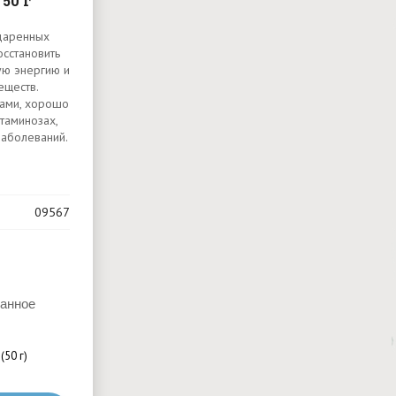
50 г
одаренных
осстановить
ую энергию и
еществ.
нами, хорошо
таминозах,
аболеваний.
09567
ранное
(50 г)