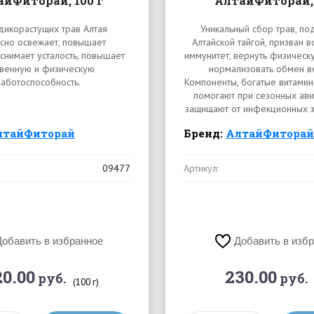
йФиторай, 100 г
АлтайФиторай, 
 дикорастущих трав Алтая
Уникальный сбор трав, п
сно освежает, повышает
Алтайской тайгой, призван в
 снимает усталость, повышает
иммунитет, вернуть физическ
твенную и физическую
нормализовать обмен в
аботоспособность.
Компоненты, богатые витами
помогают при сезонных ави
защищают от инфекционных з
лтайФиторай
Бренд:
АлтайФиторай
09477
Артикул:
Добавить в избранное
Добавить в изб
20.00
230.00
руб.
руб.
(100 г)