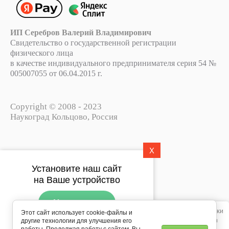
ИП Серебров Валерий Владимирович
Свидетельство о государственной регистрации
физического лица
в качестве индивидуального предпринимателя серия 54 №
005007055 от 06.04.2015 г.
Copyright © 2008 - 2023
Наукоград Кольцово, Россия
X
Политика конфиденциальности
Установите наш сайт
Пользовательское соглашение
на Ваше устройство
Установить
Этот сайт использует файлы cookie, метаданные и сервис веб-аналитики
Этот сайт использует cookie-файлы и
Яндекс.Метрика. Продолжая просматривать его, вы соглашаетесь на
другие технологии для улучшения его
Подпишитесь на рассылку