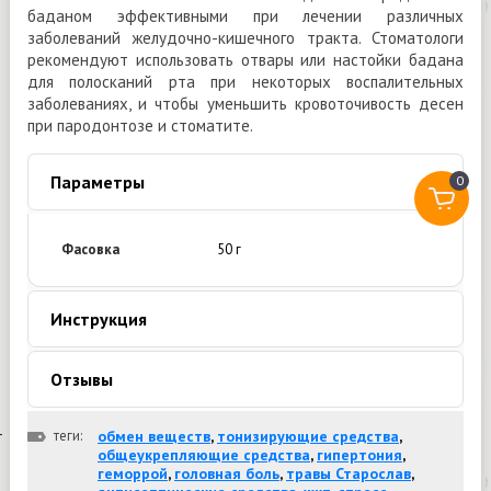
баданом эффективными при лечении различных
заболеваний желудочно-кишечного тракта. Стоматологи
рекомендуют использовать отвары или настойки бадана
для полосканий рта при некоторых воспалительных
заболеваниях, и чтобы уменьшить кровоточивость десен
при пародонтозе и стоматите.
Параметры
0
Фасовка
50 г
Инструкция
Отзывы
теги:
обмен веществ
,
тонизирующие средства
,
общеукрепляющие средства
,
гипертония
,
геморрой
,
головная боль
,
травы Старослав
,