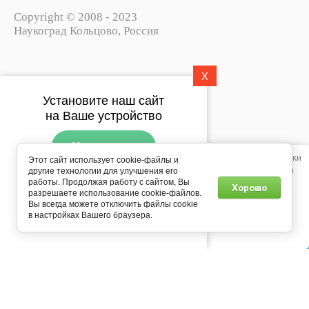
Copyright © 2008 - 2023
Наукоград Кольцово, Россия
X
Политика конфиденциальности
Установите наш сайт
Пользовательское соглашение
на Ваше устройство
Установить
Этот сайт использует файлы cookie, метаданные и сервис веб-аналитики
Этот сайт использует cookie-файлы и
Яндекс.Метрика. Продолжая просматривать его, вы соглашаетесь на
другие технологии для улучшения его
Подпишитесь на рассылку
использование нами файлов cookie, метаданных и сервиса веб-
работы. Продолжая работу с сайтом, Вы
Хорошо
push-уведомлений
разрешаете использование cookie-файлов.
аналитики Яндекс.Метрика в соответствии с
Политикой
Вы всегда можете отключить файлы cookie
конфиденциальности
.
Мегагрупп.ру
в настройках Вашего браузера.
Подписаться
0
Продолжить
Главная
Каталог
Корзина
Профиль
Еще