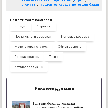
антисептические средства
,
жкт
,
стресс
,
стоматит
,
пародонтоз
,
сердце
,
потенция
,
бадан
Находится в разделах
Бренды
Старослав
Продукты для здоровья
Помощь здоровью
Мочеполовая система
Обмен веществ
Ротовая полость
Травы
Каталог продукции
Рекомендуемые
Бальзам безалкогольный
Энергетический с саган-дайля