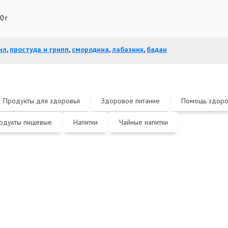
0 г
ил
,
простуда и грипп
,
смородина
,
лабазник
,
бадан
Продукты для здоровья
Здоровое питание
Помощь здор
одукты пищевые
Напитки
Чайные напитки