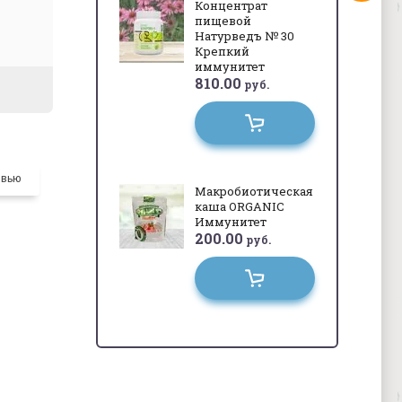
Концентрат
пищевой
Натурведъ № 30
Крепкий
иммунитет
810.00
руб.
овью
Макробиотическая
каша ORGANIC
Иммунитет
200.00
руб.