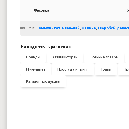
Фасовка
5
теги:
иммунитет
,
иван-чай
,
малина
,
зверобой
,
девяс
Находится в разделах
Бренды
АлтайФиторай
Осенние товары
Иммунитет
Простуда и грипп
Травы
Пр
Каталог продукции