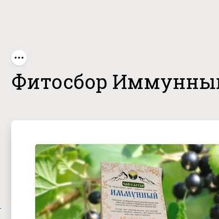
торай, 50 г
Фитосбор Иммунный