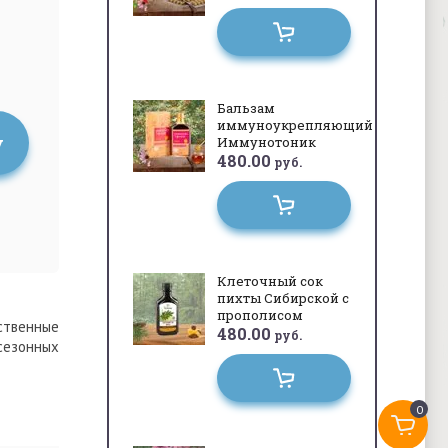
Бальзам
иммуноукрепляющий
у
Иммунотоник
480.00
руб.
Клеточный сок
пихты Сибирской с
прополисом
ственные
480.00
руб.
сезонных
0