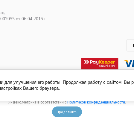
ица
07055 от 06.04.2015 г.
ии для улучшения его работы. Продолжая работу с сайтом, Вы 
Этот сайт использует файлы cookie, метаданные и сервис веб-аналитики
настройках Вашего браузера.
Яндекс.Метрика. Продолжая просматривать его, вы соглашаетесь на
использование нами файлов cookie, метаданных и сервиса веб-аналитики
Яндекс.Метрика в соответствии с
Политикой конфиденциальности
.
Продолжить