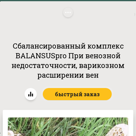
комплекс BALANSUSpro При венозной недостаточности, варикозном 
расширении вен
Сбалансированный комплекс
BALANSUSpro При венозной
недостаточности, варикозном
расширении вен
быстрый заказ