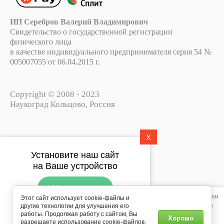
ИП Серебров Валерий Владимирович
Свидетельство о государственной регистрации
физического лица
в качестве индивидуального предпринимателя серия 54 №
005007055 от 06.04.2015 г.
Copyright © 2008 - 2023
Наукоград Кольцово, Россия
X
Политика конфиденциальности
Установите наш сайт
Пользовательское соглашение
на Ваше устройство
Установить
Этот сайт использует файлы cookie, метаданные и сервис веб-аналитики
Этот сайт использует cookie-файлы и
Яндекс.Метрика. Продолжая просматривать его, вы соглашаетесь на
другие технологии для улучшения его
Подпишитесь на рассылку
использование нами файлов cookie, метаданных и сервиса веб-
работы. Продолжая работу с сайтом, Вы
Хорошо
push-уведомлений
разрешаете использование cookie-файлов.
аналитики Яндекс.Метрика в соответствии с
Политикой