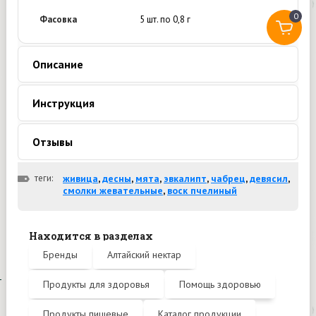
0
Фасовка
5 шт. по 0,8 г
Описание
Инструкция
Отзывы
теги:
живица
,
десны
,
мята
,
эвкалипт
,
чабрец
,
девясил
,
смолки жевательные
,
воск пчелиный
Находится в разделах
Бренды
Алтайский нектар
Продукты для здоровья
Помощь здоровью
Продукты пищевые
Каталог продукции