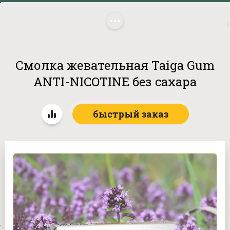
Главная
/
Бренды
/
Алтайский нектар
/
 Смолка жевательная 
Taiga Gum ANTI-NICOTINE без сахара
Смолка жевательная Taiga Gum
ANTI-NICOTINE без сахара
быстрый заказ