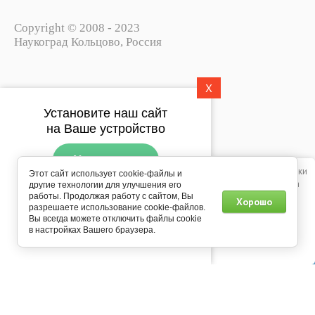
Copyright © 2008 - 2023
Наукоград Кольцово, Россия
X
Политика конфиденциальности
Установите наш сайт
Пользовательское соглашение
на Ваше устройство
Установить
Этот сайт использует файлы cookie, метаданные и сервис веб-аналитики
Этот сайт использует cookie-файлы и
Яндекс.Метрика. Продолжая просматривать его, вы соглашаетесь на
другие технологии для улучшения его
Подпишитесь на рассылку
использование нами файлов cookie, метаданных и сервиса веб-
работы. Продолжая работу с сайтом, Вы
Хорошо
push-уведомлений
разрешаете использование cookie-файлов.
аналитики Яндекс.Метрика в соответствии с
Политикой
Вы всегда можете отключить файлы cookie
конфиденциальности
.
Мегагрупп.ру
в настройках Вашего браузера.
Подписаться
0
Продолжить
Главная
Каталог
Корзина
Профиль
Еще