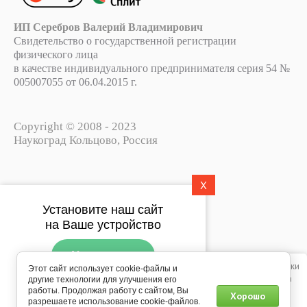
ИП Серебров Валерий Владимирович
Свидетельство о государственной регистрации
физического лица
в качестве индивидуального предпринимателя серия 54 №
005007055 от 06.04.2015 г.
Copyright © 2008 - 2023
Наукоград Кольцово, Россия
X
Политика конфиденциальности
Установите наш сайт
Пользовательское соглашение
на Ваше устройство
Установить
Этот сайт использует файлы cookie, метаданные и сервис веб-аналитики
Этот сайт использует cookie-файлы и
Яндекс.Метрика. Продолжая просматривать его, вы соглашаетесь на
другие технологии для улучшения его
Подпишитесь на рассылку
использование нами файлов cookie, метаданных и сервиса веб-
работы. Продолжая работу с сайтом, Вы
Хорошо
push-уведомлений
разрешаете использование cookie-файлов.
аналитики Яндекс.Метрика в соответствии с
Политикой