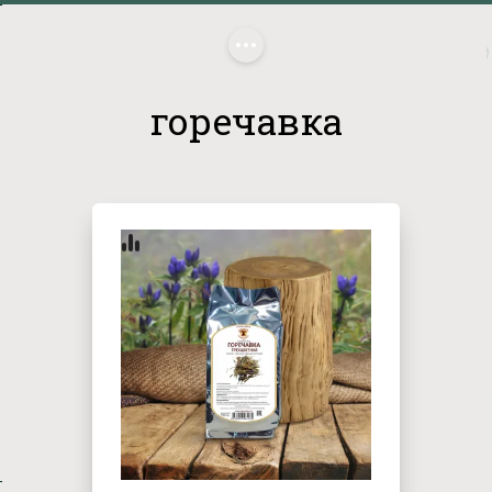
Главная
/
 горечавка
горечавка