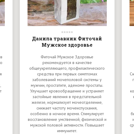
Данила травник Фиточай
Мужское здоровье
ов
Фиточай Мужское Здоровье
го
рекомендуется в качестве
общеукрепляющего, профилактического
я
средства при первых симптомах
Сн
заболеваний мочеполовой системы у
,
мужчин, простатите, аденоме простаты.
т
Улучшает кровообращение и устраняет
ко
застойные явления в предстательной
о
железе, нормализует мочеотделение,
снижает частоту мочеиспускания,
особенно в ночное время. Стимулирует
б
восстановление умственной, физической и
мужской половой активности. Повышает
ср
иммунитет.