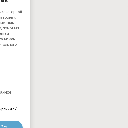
ный
высокогорной
ль горных
ные силы
, помогает
яться
ганизмам,
ительного
ранное
пирамидок)