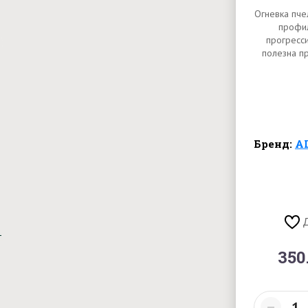
Огневка пчел
профил
прогресси
полезна п
Бренд:
A
350