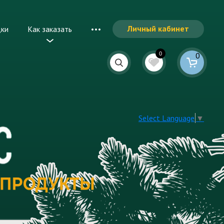
Личный кабинет
дки
Как заказать
0
0
Select Language
▼