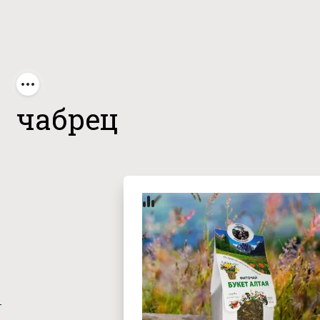
/
 чабрец
чабрец