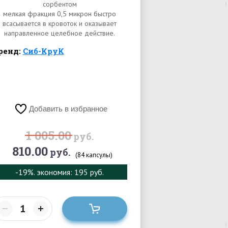
сорбентом
мелкая фракция 0,5 микрон быстро
всасывается в кровоток и оказывает
направленное целебное действие.
ренд:
Сиб-КруК
Добавить в избранное
1 005.00
руб.
810.00
руб.
(84 капсулы)
-19%
. экономия: 195 руб.