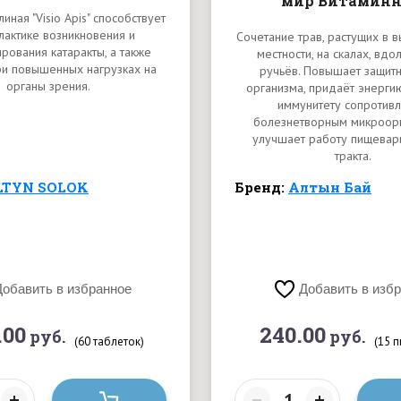
мир Витамин
иная "Visio Apis" способствует
актике возникновения и
Сочетание трав, растущих в 
рования катаракты, а также
местности, на скалах, вдо
ри повышенных нагрузках на
ручьёв. Повышает защит
органы зрения.
организма, придаёт энергию
иммунитету сопротивл
болезнетворным микроор
улучшает работу пищевар
тракта.
LTYN SOLOK
Бренд:
Алтын Бай
Добавить в избранное
Добавить в изб
.00
240.00
руб.
руб.
(60 таблеток)
(15 