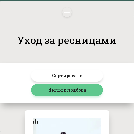
Главная
/
Продукты косметические
/
Уход за лицом
/
Тип 
ухода
/
 Уход за ресницами
Уход за ресницами
Сортировать
фильтр подбора