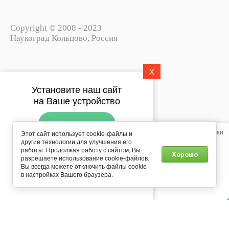
Copyright © 2008 - 2023
Наукоград Кольцово, Россия
X
Политика конфиденциальности
Установите наш сайт
Пользовательское соглашение
на Ваше устройство
Установить
Этот сайт использует файлы cookie, метаданные и сервис веб-аналитики
Этот сайт использует cookie-файлы и
Яндекс.Метрика. Продолжая просматривать его, вы соглашаетесь на
другие технологии для улучшения его
Подпишитесь на рассылку
использование нами файлов cookie, метаданных и сервиса веб-
работы. Продолжая работу с сайтом, Вы
Хорошо
push-уведомлений
разрешаете использование cookie-файлов.
аналитики Яндекс.Метрика в соответствии с
Политикой
Вы всегда можете отключить файлы cookie
конфиденциальности
.
Мегагрупп.ру
в настройках Вашего браузера.
Подписаться
0
Продолжить
Главная
Каталог
Корзина
Профиль
Еще