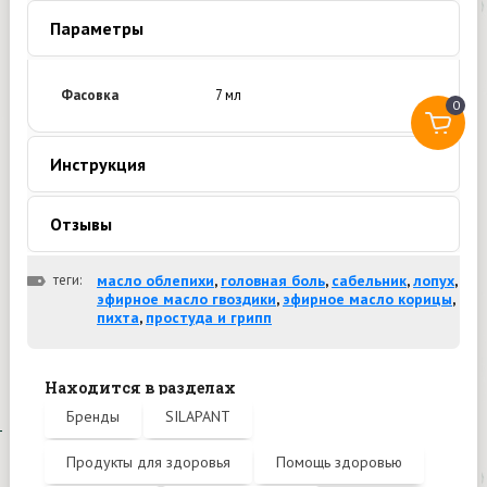
Параметры
Фасовка
7 мл
0
Инструкция
Отзывы
теги:
масло облепихи
,
головная боль
,
сабельник
,
лопух
,
эфирное масло гвоздики
,
эфирное масло корицы
,
пихта
,
простуда и грипп
Находится в разделах
Бренды
SILAPANT
Продукты для здоровья
Помощь здоровью