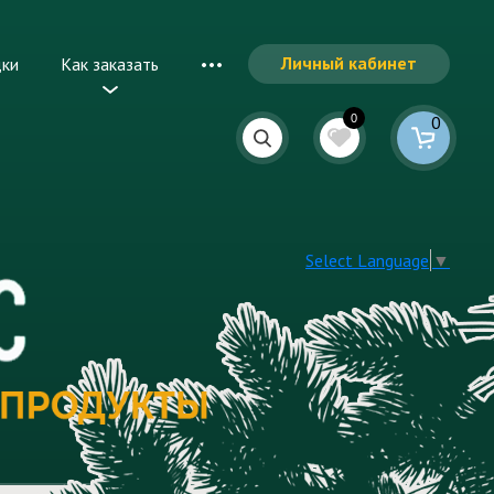
Личный кабинет
дки
Как заказать
0
0
Select Language
▼