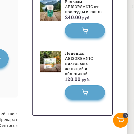
Бальзам
ABISORGANIC от
простуды и кашля
240.00
руб.
Леденцы
у
ABISORGANIC
пихтовые с
живицей и
облепихой
120.00
руб.
действие.
0
Препарат
Септисол