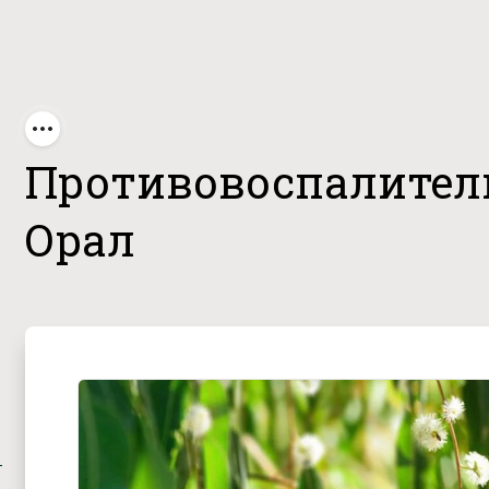
птисол Орал
Противовоспалитель
Орал