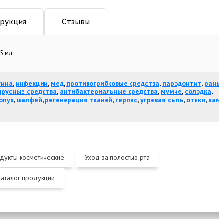
рукция
Отзывы
5 мл
гина
,
инфекции
,
мед
,
противогрибковые средства
,
пародонтит
,
ран
ирусные средства
,
антибактериальные средства
,
мумие
,
солодка
,
опух
,
шалфей
,
регенерация тканей
,
герпес
,
угревая сыпь
,
отеки
,
ка
дукты косметические
Уход за полостью рта
Каталог продукции