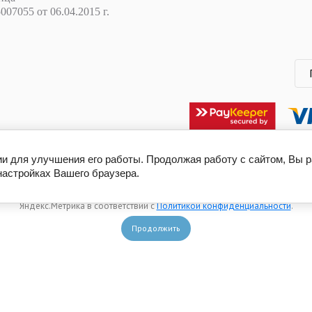
07055 от 06.04.2015 г.
ии для улучшения его работы. Продолжая работу с сайтом, Вы 
Этот сайт использует файлы cookie, метаданные и сервис веб-аналитики
настройках Вашего браузера.
Яндекс.Метрика. Продолжая просматривать его, вы соглашаетесь на
использование нами файлов cookie, метаданных и сервиса веб-аналитики
Яндекс.Метрика в соответствии с
Политикой конфиденциальности
.
Продолжить