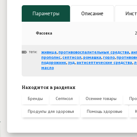
Параметры
Описание
Инст
Фасовка
2
теги:
живица
,
противовоспалительные средства
,
ан
прополис
,
септисол
,
ромашка
,
горло
,
противов
подорожник
,
зуд
,
антисептические средства
,
л
масло
Находится в разделах
Бренды
Септисол
Осенние товары
Про
Продукты для здоровья
Помощь здоровью