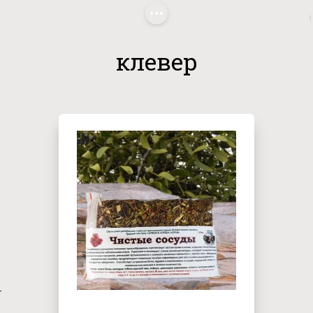
Главная
/
 клевер
клевер