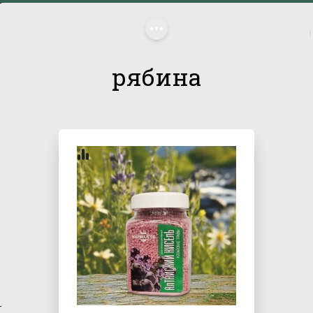
Главная
/
 рябина
рябина