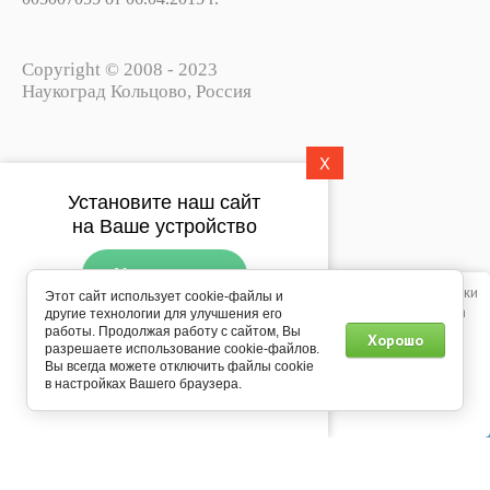
Copyright © 2008 - 2023
Наукоград Кольцово, Россия
X
Политика конфиденциальности
Установите наш сайт
Пользовательское соглашение
на Ваше устройство
Установить
Этот сайт использует файлы cookie, метаданные и сервис веб-аналитики
Этот сайт использует cookie-файлы и
Яндекс.Метрика. Продолжая просматривать его, вы соглашаетесь на
другие технологии для улучшения его
Подпишитесь на рассылку
использование нами файлов cookie, метаданных и сервиса веб-
работы. Продолжая работу с сайтом, Вы
Хорошо
push-уведомлений
разрешаете использование cookie-файлов.
аналитики Яндекс.Метрика в соответствии с
Политикой
Вы всегда можете отключить файлы cookie
конфиденциальности
.
Мегагрупп.ру
в настройках Вашего браузера.
Подписаться
0
Продолжить
Главная
Каталог
Корзина
Профиль
Еще